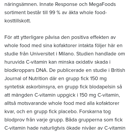
näringsämnen. Innate Response och MegaFoods
sortiment består till 99 % av äkta whole food-
kosttillskott.
För att ytterligare påvisa den positiva effekten av
whole food med sina kofaktorer intakta följer här en
studie från Universitet i Milano. Studien handlade om
huruvida C-vitamin kan minska oxidativ skada i
blodkroppars DNA. De publicerade en studie i British
Journal of Nutrition där en grupp fick 150 mg
syntetisk askorbinsyra, en grupp fick blodapelsin så
att mängden C-vitamin uppgick i 150 mg C-vitamin,
alltså motsvarande whole food med alla kofaktorer
kvar, och en grupp fick placebo. Forskarna tog
blodprov från varje grupp. Båda grupperna som fick
C-vitamin hade naturligtvis ökade nivåer av C-vitamin