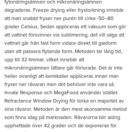
fytonäringsämnen och mikronäringsämnen
degraderas. Freeze drying eller frystorkning innebär
att man snabbt fryser ner purén till cirka -50–80
grader Celsius. Sedan appliceras ett vakuum som gör
att vattnet försvinner via sublimering, det vill säga att
vattnet går från fast form vidare direkt till gasform
utan att passera flytande form. Metoden tar lång tid,
upp till 32 timmar, vilket innebär att
mikronäringsämnen lättare går förlorade. Det är inte
heller ovanligt att kemikalier appliceras innan man
fryser ner råvaran men det behöver inte vara så.
Innate Response och MegaFood använder istället
Refractance Window Drying för torka en majoritet av
sina råvaror. Metoden är den mest skonsamma metod
som finns idag på marknaden. Råvarorna blir aldrig
upphettade över 42 grader och de exponeras för