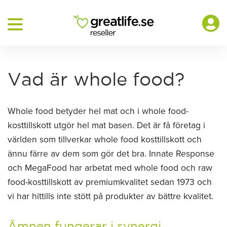
Vad är whole food?
Whole food betyder hel mat och i whole food-
kosttillskott utgör hel mat basen. Det är få företag i
världen som tillverkar whole food kosttillskott och
ännu färre av dem som gör det bra. Innate Response
och MegaFood har arbetat med whole food och raw
food-kosttillskott av premiumkvalitet sedan 1973 och
vi har hittills inte stött på produkter av bättre kvalitet.
Ämnen fungerar i synergi