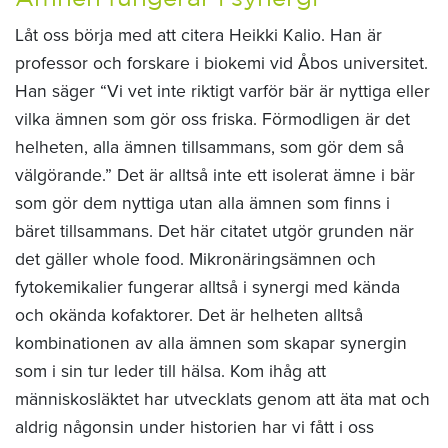
Låt oss börja med att citera Heikki Kalio. Han är
professor och forskare i biokemi vid Åbos universitet.
Han säger “Vi vet inte riktigt varför bär är nyttiga eller
vilka ämnen som gör oss friska. Förmodligen är det
helheten, alla ämnen tillsammans, som gör dem så
välgörande.” Det är alltså inte ett isolerat ämne i bär
som gör dem nyttiga utan alla ämnen som finns i
bäret tillsammans. Det här citatet utgör grunden när
det gäller whole food. Mikronäringsämnen och
fytokemikalier fungerar alltså i synergi med kända
och okända kofaktorer. Det är helheten alltså
kombinationen av alla ämnen som skapar synergin
som i sin tur leder till hälsa. Kom ihåg att
människosläktet har utvecklats genom att äta mat och
aldrig någonsin under historien har vi fått i oss