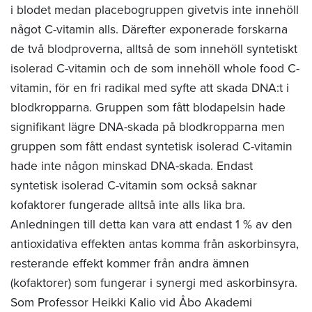
i blodet medan placebogruppen givetvis inte innehöll
något C-vitamin alls. Därefter exponerade forskarna
de två blodproverna, alltså de som innehöll syntetiskt
isolerad C-vitamin och de som innehöll whole food C-
vitamin, för en fri radikal med syfte att skada DNA:t i
blodkropparna. Gruppen som fått blodapelsin hade
signifikant lägre DNA-skada på blodkropparna men
gruppen som fått endast syntetisk isolerad C-vitamin
hade inte någon minskad DNA-skada. Endast
syntetisk isolerad C-vitamin som också saknar
kofaktorer fungerade alltså inte alls lika bra.
Anledningen till detta kan vara att endast 1 % av den
antioxidativa effekten antas komma från askorbinsyra,
resterande effekt kommer från andra ämnen
(kofaktorer) som fungerar i synergi med askorbinsyra.
Som Professor Heikki Kalio vid Åbo Akademi